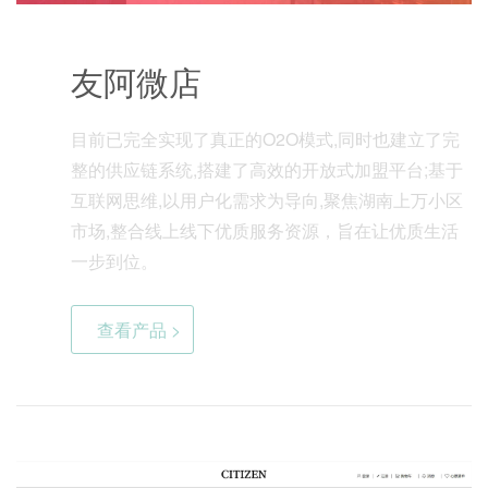
友阿微店
目前已完全实现了真正的O2O模式,同时也建立了完
整的供应链系统,搭建了高效的开放式加盟平台;基于
互联网思维,以用户化需求为导向,聚焦湖南上万小区
市场,整合线上线下优质服务资源，旨在让优质生活
一步到位。
查看产品 >