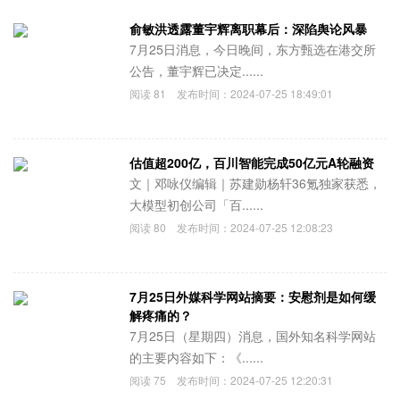
俞敏洪透露董宇辉离职幕后：深陷舆论风暴
7月25日消息，今日晚间，东方甄选在港交所
公告，董宇辉已决定......
阅读
81
发布时间：
2024-07-25 18:49:01
估值超200亿，百川智能完成50亿元A轮融资
文｜邓咏仪编辑｜苏建勋杨轩36氪独家获悉，
大模型初创公司「百......
阅读
80
发布时间：
2024-07-25 12:08:23
7月25日外媒科学网站摘要：安慰剂是如何缓
解疼痛的？
7月25日（星期四）消息，国外知名科学网站
的主要内容如下：《......
阅读
75
发布时间：
2024-07-25 12:20:31