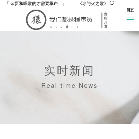
『
杂耍和唱歌的才需要掌声。
』 ——
《
冰与火之歌
》
现在时间：
2025-12-26 09:55 星期五
产品
实时新闻
实时新闻
小工具
Real-time News
Html工具箱
关于