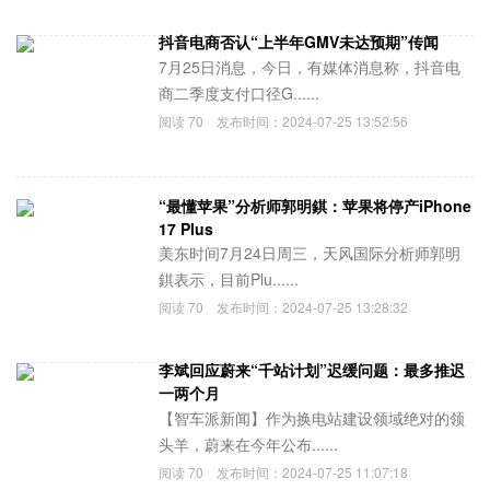
抖音电商否认“上半年GMV未达预期”传闻
7月25日消息，今日，有媒体消息称，抖音电
商二季度支付口径G......
阅读
70
发布时间：
2024-07-25 13:52:56
“最懂苹果”分析师郭明錤：苹果将停产iPhone
17 Plus
美东时间7月24日周三，天风国际分析师郭明
錤表示，目前Plu......
阅读
70
发布时间：
2024-07-25 13:28:32
李斌回应蔚来“千站计划”迟缓问题：最多推迟
一两个月
【智车派新闻】作为换电站建设领域绝对的领
头羊，蔚来在今年公布......
阅读
70
发布时间：
2024-07-25 11:07:18