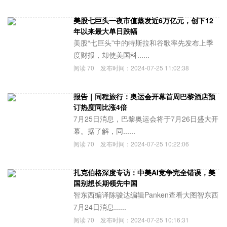
美股七巨头一夜市值蒸发近6万亿元，创下12
年以来最大单日跌幅
美股“七巨头”中的特斯拉和谷歌率先发布上季
度财报，却使美国科......
阅读
70
发布时间：
2024-07-25 11:02:38
报告｜同程旅行：奥运会开幕首周巴黎酒店预
订热度同比涨4倍
7月25日消息，巴黎奥运会将于7月26日盛大开
幕。据了解，同......
阅读
70
发布时间：
2024-07-25 10:22:06
扎克伯格深度专访：中美AI竞争完全错误，美
国别想长期领先中国
智东西编译陈骏达编辑Panken查看大图智东西
7月24日消息......
阅读
70
发布时间：
2024-07-25 10:16:31